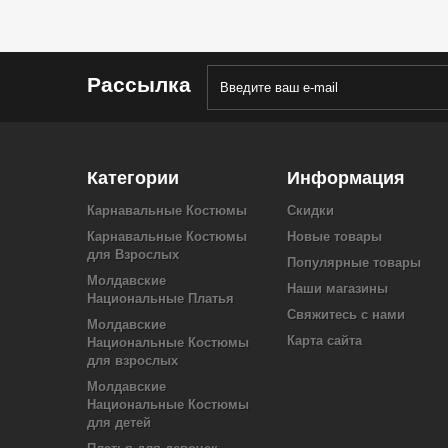
Рассылка
Категории
Информация
Карнавальные Костюмы
Скидки
Карнавальные Костюмы
Новые товары
для Взрослых
Популярные товары
Молдавские
Наши магазины
Национальные Платья
Свяжитесь с нами
Молдавские
Карта сайта
Национальные Костюмы
для взрослых
Молдавские
Национальные Костюмы
для детей