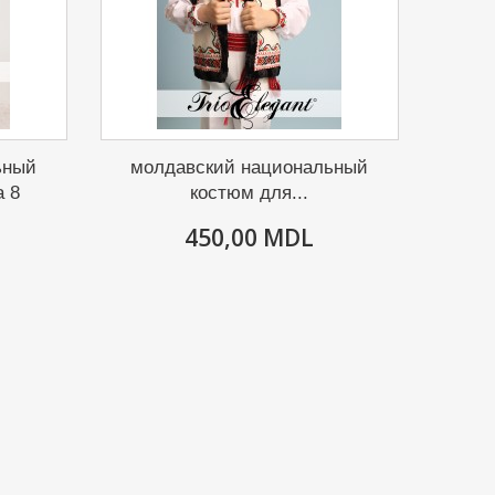
ьный
молдавский национальный
а 8
костюм для...
450,00 MDL