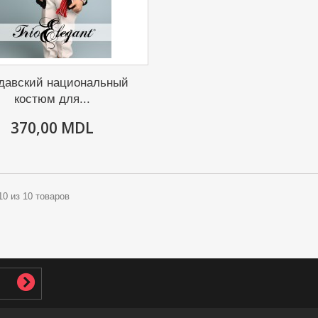
давский национальный
костюм для...
370,00 MDL
 10 из 10 товаров