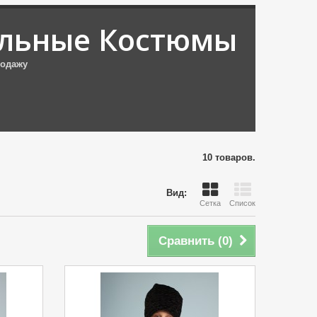
льные Костюмы
родажу
10 товаров.
Вид:
Сетка
Список
Сравнить (
0
)