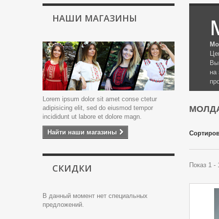
НАШИ МАГАЗИНЫ
Мо
Це
Вы
на
пр
Lorem ipsum dolor sit amet conse ctetur
adipisicing elit, sed do eiusmod tempor
МОЛД
incididunt ut labore et dolore magn.
Найти наши магазины
Сортиров
Показ 1 -
СКИДКИ
В данный момент нет специальных
предложений.