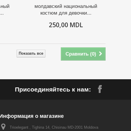
ьный
молдавский национальный
..
костюм для девочки...
250,00 MDL
Показать все
Сравнить (
0
)
Присоединяйтесь к нам:
Информация о магазине
Trioelegant , Tighina 14, Chisinau MD-2001 Moldova