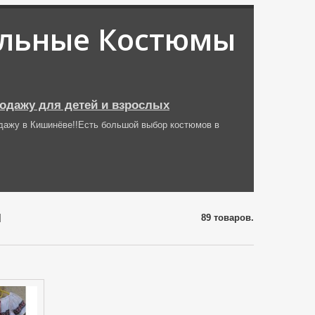
льные Костюмы
одажу для детей и взрослых
дажу в Кишинёве!!Есть большой выбор костюмов в
Й
89 товаров.