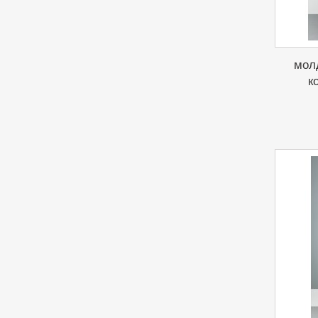
мол
к