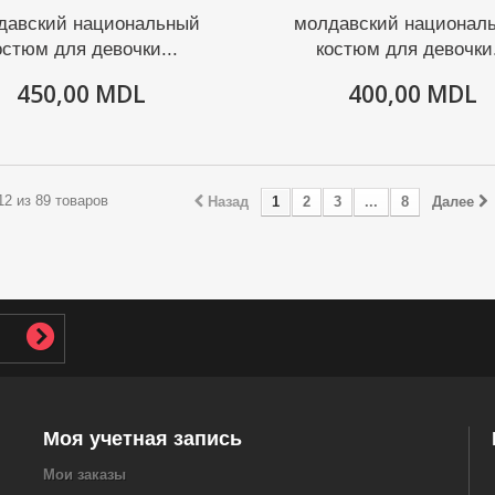
давский национальный
молдавский национал
остюм для девочки...
костюм для девочки.
450,00 MDL
400,00 MDL
 12 из 89 товаров
Назад
1
2
3
...
8
Далее
Моя учетная запись
Мои заказы