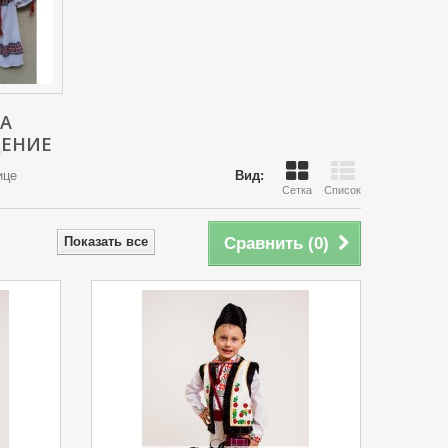
А
ЕНИЕ
ице
Вид:
Сетка
Список
Показать все
Сравнить (
0
)