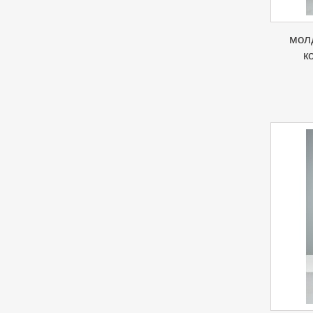
мол
к