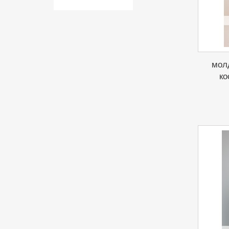
мол
ко