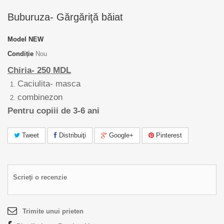
Buburuza- Gărgăriţă băiat
Model
NEW
Condiție
Nou
Chiria- 250 MDL
Caciulita- m
asca
combinezon
Pentru
copiii de
3-6
ani
Tweet
Distribuiţi
Google+
Pinterest
Scrieţi o recenzie
Trimite unui prieten