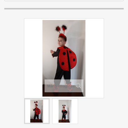
Măriţi imaginea