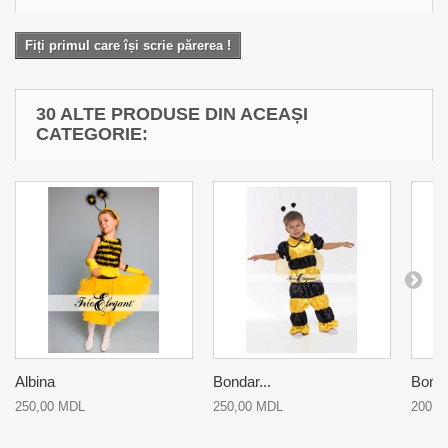
Fiți primul care își scrie părerea !
30 ALTE PRODUSE DIN ACEAȘI
CATEGORIE:
Albina
Bondar...
Bonda
250,00 MDL
250,00 MDL
200,0