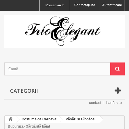
Contactaţi-ne
Autentificare
Romanian
CATEGORII
contact
hartă site
Costume de Carnaval
Păsări și Gîndăcei
Buburuza- Gărgăriţă băiat