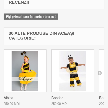
RECENZII
Fiți primul care își scrie părerea !
30 ALTE PRODUSE DIN ACEAȘI
CATEGORIE:
Albina
Bondar...
Bonda
250,00 MDL
250,00 MDL
200,0