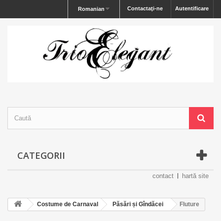
Contactaţi-ne
Autentificare
Romanian
CATEGORII
contact
hartă site
Costume de Carnaval
Păsări și Gîndăcei
Fluture