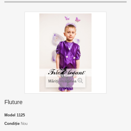
Măriţi imaginea
Fluture
Model
1125
Condiție
Nou