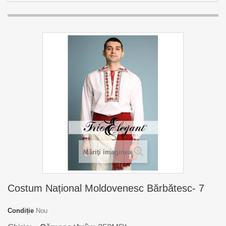
Măriţi imaginea
Costum Național Moldovenesc Bărbătesc- 7
Condiție
Nou