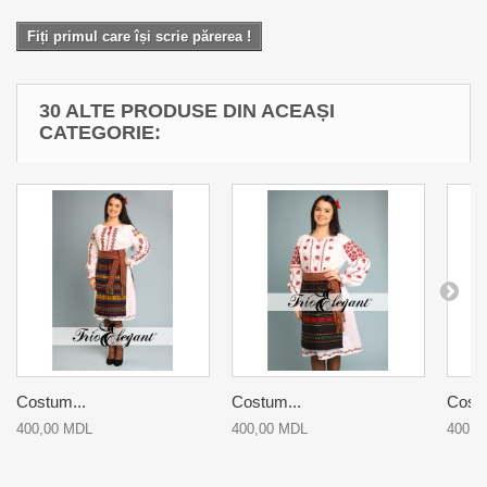
Fiți primul care își scrie părerea !
30 ALTE PRODUSE DIN ACEAȘI
CATEGORIE:
Costum...
Costum...
Costu
400,00 MDL
400,00 MDL
400,0