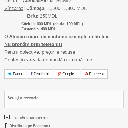
Chiria:
Cămașa+brîu
: 250MDL
Vînzarea
:
Cămașa
: 1,200- 1,800 MDL
Brîu
: 250MDL
Căciula: 600 MDL (chiria: 100 MDL)
Fustanela: 400 MDL
O Alegere mare de costume exemple în atelier
Nu bronăm prin telefon!!!
Pentru colective, prețurile reduse
Confecționarea la comandă orice mărime
Tweet
Distribuiţi
Google+
Pinterest
Scrieţi o recenzie
Trimite unui prieten
Distribuie pe Facebook!