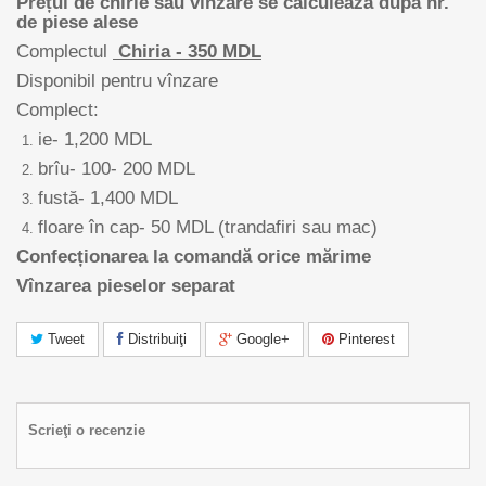
Prețul de chirie sau vînzare se calculează după nr.
de piese alese
Complectul
Chiria - 350 MDL
Disponibil pentru vînzare
Complect:
ie- 1,200 MDL
brîu- 100- 200 MDL
fustă- 1,400 MDL
floare în cap- 50 MDL (trandafiri sau mac)
Confecționarea la comandă orice mărime
Vînzarea pieselor separat
Tweet
Distribuiţi
Google+
Pinterest
Scrieţi o recenzie