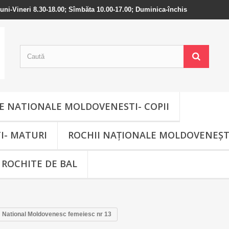
 Luni-Vineri 8.30-18.00; Sîmbăta 10.00-17.00; Duminica-închis
 NATIONALE MOLDOVENESTI- COPII
I- MATURI
ROCHII NAȚIONALE MOLDOVENEȘT
ROCHITE DE BAL
National Moldovenesc femeiesc nr 13