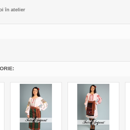
i în atelier
ORIE: