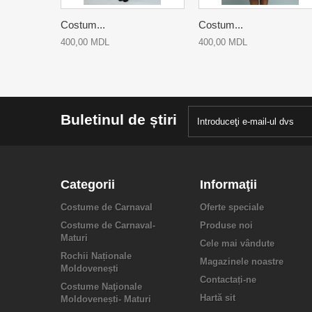
Costum...
Costum...
400,00 MDL
400,00 MDL
Buletinul de știri
Categorii
Informaţii
Costume de Carnaval
Oferte speciale
Costume de Carnaval-
Produse noi
Maturi
Cele mai vândute
Rochii Naționale
Magazinele noastre
Moldovenești
Contactați-ne
Costume Naţionale
Hartă sit
Moldovenești- Maturi