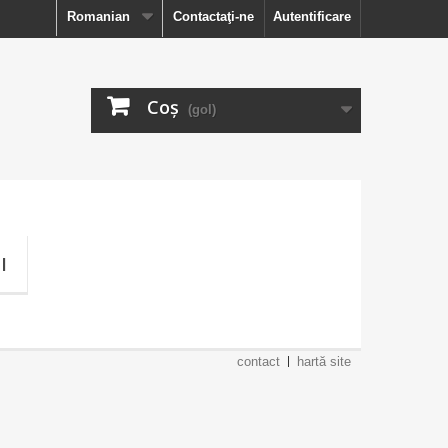
Romanian
Contactaţi-ne
Autentificare
Coş
(gol)
I
contact
hartă site