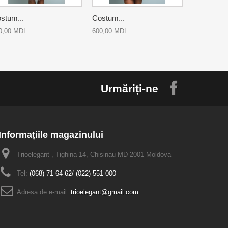
stum...
Costum...
Costum...
0,00 MDL
600,00 MDL
400,00 MD
Urmăriți-ne
Informațiile magazinului
Trioelegant , Tighina 14, Chisinau MD-2001 Moldova
Tel:
(068) 71 64 62/ (022) 551-000
Adresa de e-mail:
trioelegant@gmail.com