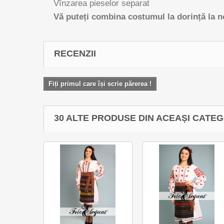
Vînzarea pieselor separat
Vă puteți combina costumul la dorință la no
RECENZII
Fiți primul care își scrie părerea !
30 ALTE PRODUSE DIN ACEAȘI CATEG