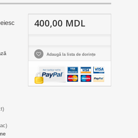
400,00 MDL
eiesc
ază
Adaugă la lista de dorințe
t)
mac)
ime