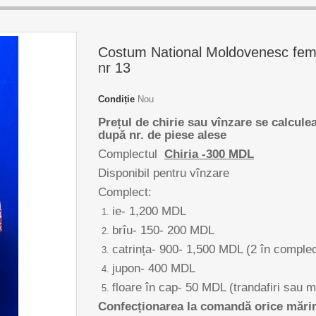
Costum National Moldovenesc fem
nr 13
Condiție
Nou
Prețul de chirie sau vînzare se calcule
după nr. de piese alese
Complectul
Chiria -300 MDL
Disponibil pentru vînzare
Complect:
ie- 1,200 MDL
brîu- 150- 200 MDL
catrința- 900- 1,500 MDL (2 în complec
jupon- 400 MDL
floare în cap- 50 MDL (trandafiri sau 
Confecționarea la comandă orice măr