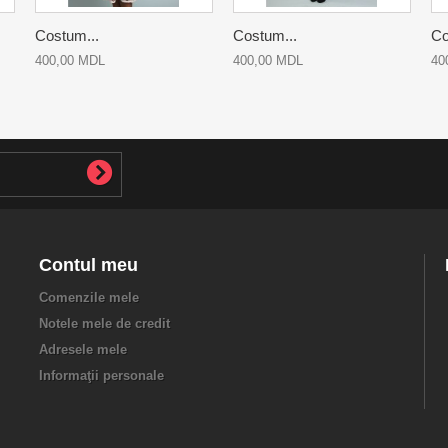
Costum...
Costum...
Co
400,00 MDL
400,00 MDL
40
Contul meu
Comenzile mele
Notele mele de credit
Adresele mele
Informaţii personale