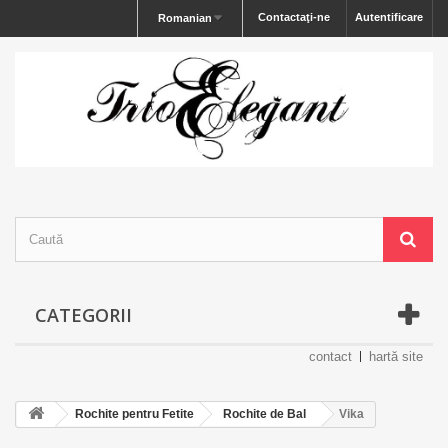
Contactaţi-ne
Autentificare
Romanian
CATEGORII
contact
hartă site
Rochite pentru Fetite
Rochite de Bal
Vika