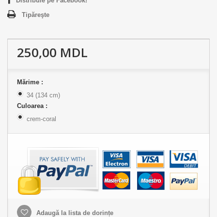
Distribuie pe Facebook!
Tipăreşte
250,00 MDL
Mărime :
34 (134 cm)
Culoarea :
crem-coral
Adaugă la lista de dorințe