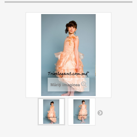
Măriţi imaginea