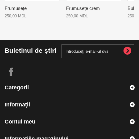
Frumusețe
Frumusețe crem
Buline
250,00 MDL
250,00 MDL
250,0
Buletinul de știri
Categorii
Informaţii
Contul meu
Informațiile magazinului