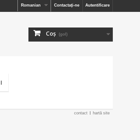
Romanian
Contactaţi-ne
Autentificare
Coş
(gol)
I
contact
hartă site