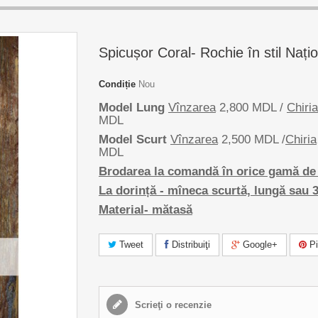
Spicușor Coral- Rochie în stil Nați
Condiție
Nou
Model Lung
Vînzarea
2,800 MDL /
Chiria
MDL
Model Scurt
Vînzarea
2,500 MDL /
Chiria
MDL
Brodarea la comandă în orice gamă de 
La dorință - mîneca scurtă, lungă sau 3
Material- mătasă
Tweet
Distribuiţi
Google+
Pi
Scrieţi o recenzie