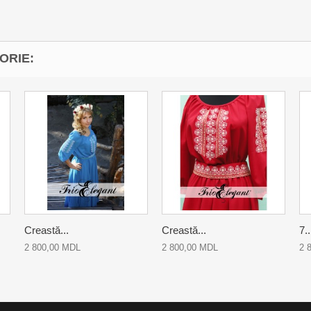
ORIE:
Creastă...
Creastă...
7..
2 800,00 MDL
2 800,00 MDL
2 