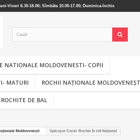
 Luni-Vineri 8.30-18.00; Sîmbăta 10.00-17.00; Duminica-închis
 NATIONALE MOLDOVENESTI- COPII
I- MATURI
ROCHII NAȚIONALE MOLDOVENEȘT
ROCHITE DE BAL
Naționale Moldovenești
Spicușor Coral- Rochie în stil Național