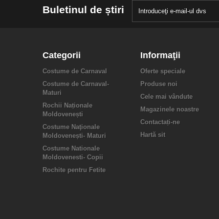
Buletinul de știri
Categorii
Informaţii
Costume de Carnaval
Oferte speciale
Costume de Carnaval-
Produse noi
Maturi
Cele mai vândute
Rochii Naționale
Magazinele noastre
Moldovenești
Contactați-ne
Costume Naţionale
Hartă sit
Moldovenești- Maturi
Costume Nationale
Moldovenesti- Copii
Rochite pentru Fetite