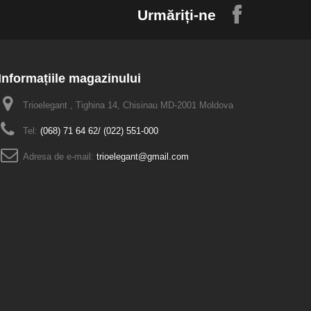
Urmăriți-ne
Informațiile magazinului
Trioelegant , Tighina 14, Chisinau MD-2001 Moldova
Tel:
(068) 71 64 62/ (022) 551-000
Adresa de e-mail:
trioelegant@gmail.com