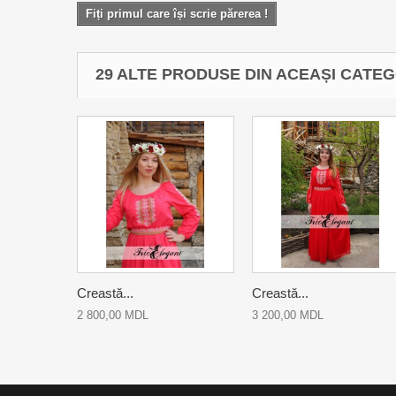
Fiți primul care își scrie părerea !
29 ALTE PRODUSE DIN ACEAȘI CATEG
Creastă...
Creastă...
2 800,00 MDL
3 200,00 MDL