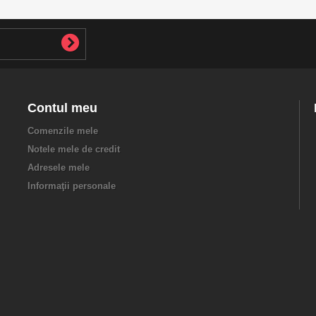
Contul meu
Comenzile mele
Notele mele de credit
Adresele mele
Informaţii personale