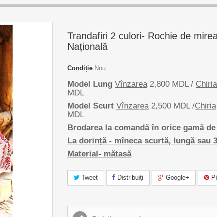
Trandafiri 2 culori- Rochie de mire
Națională
Condiție
Nou
Model Lung
Vînzarea
2,800 MDL /
Chiria
MDL
Model Scurt
Vînzarea
2,500 MDL /
Chiria
MDL
Brodarea la comandă în orice gamă de 
La dorință - mîneca scurtă, lungă sau 3
Material- mătasă
Tweet
Distribuiţi
Google+
Pi