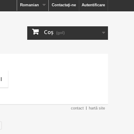
Romanian
Contactaţi-ne
Autentificare
Coş
(gol)
I
contact
hartă site