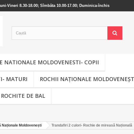
 Luni-Vineri 8.30-18.00; Sîmbăta 10.00-17.00; Duminica-închis
 NATIONALE MOLDOVENESTI- COPII
I- MATURI
ROCHII NAȚIONALE MOLDOVENEȘT
ROCHITE DE BAL
ă Naționale Moldovenești
Trandafiri 2 culori- Rochie de mireasă Națională