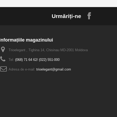
Urmăriți-ne
Informațiile magazinului
Trioelegant , Tighina 14, Chisinau MD-2001 Moldova
Tel:
(068) 71 64 62/ (022) 551-000
Adresa de e-mail:
trioelegant@gmail.com