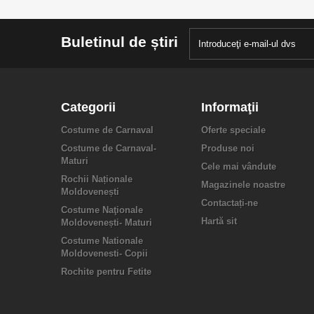
Buletinul de știri
Categorii
Informaţii
Costume de Carnaval
Oferte speciale
Costume de Carnaval-
Produse noi
Maturi
Cele mai vândute
Rochii Naționale
Magazinele noastre
Moldovenești
Contactați-ne
Costume Naţionale
Hartă sit
Moldovenești- Maturi
Costume Nationale
Moldovenesti- Copii
Rochite pentru Fetite