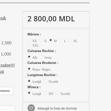
2 800,00 MDL
asă
Mărime :
XS
S
M
L
XL
1,500
XXL
Culoarea Rochiei :
1,000
Alb
Ivory
Culoarea Broderiei :
culori!!
Roșu- Negru
/4
Lungimea Rochiei :
Lungă
Scurtă
Mîneca :
nterest
Lungă
3/4
Scurtă
Adaugă la lista de dorințe