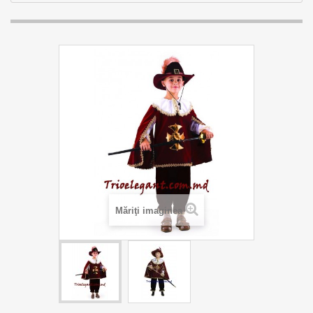
Măriţi imaginea