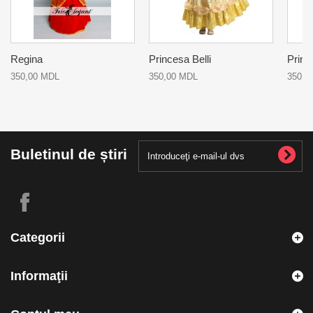
Regina
Princesa Belli
Princ
350,00 MDL
350,00 MDL
350,0
Buletinul de știri
Categorii
Informaţii