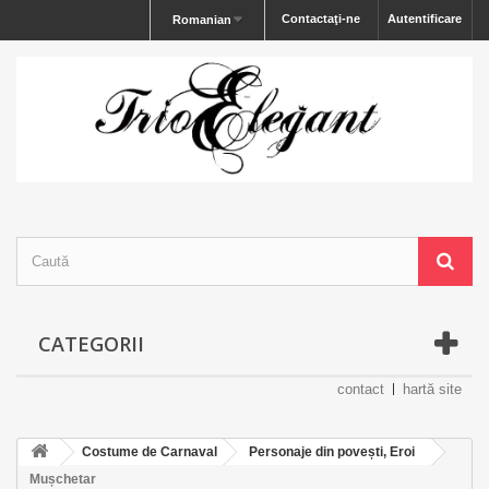
Contactaţi-ne
Autentificare
Romanian
CATEGORII
contact
hartă site
Costume de Carnaval
Personaje din povești, Eroi
Mușchetar