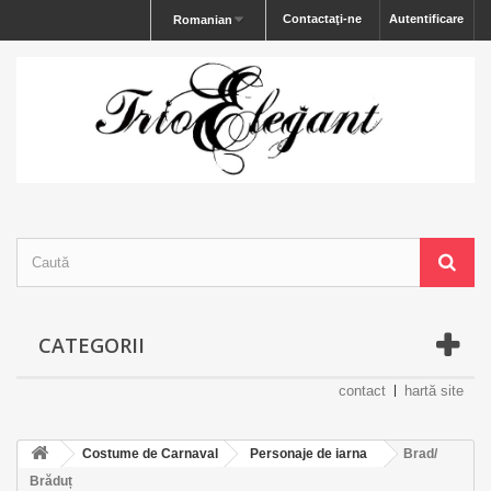
Contactaţi-ne
Autentificare
Romanian
CATEGORII
contact
hartă site
Costume de Carnaval
Personaje de iarna
Brad/
Brăduț