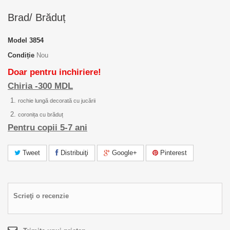
Brad/ Brăduț
Model
3854
Condiție
Nou
Doar pentru inchiriere!
Chiria -300 MDL
rochie lungă decorată cu jucării
coronița cu brăduț
Pentru copii 5-7 ani
Tweet
Distribuiţi
Google+
Pinterest
Scrieţi o recenzie