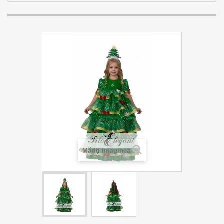
Măriţi imaginea