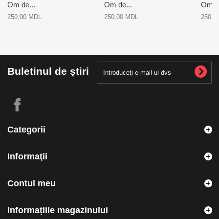
Om de...
Om de...
Om d
250,00 MDL
250,00 MDL
250,0
Buletinul de știri
Categorii
Informaţii
Contul meu
Informațiile magazinului