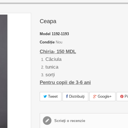
Ceapa
Model
1192-1193
Condiție
Nou
Chiria- 150 MDL
Căciula
tunica
sorți
Pentru
copii de
3-6
ani
Tweet
Distribuiţi
Google+
Pi
Scrieţi o recenzie