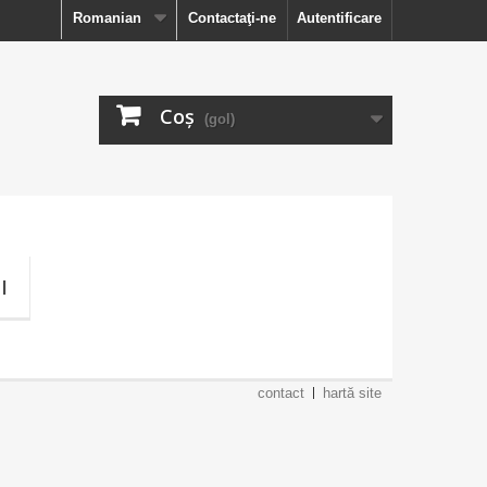
Romanian
Contactaţi-ne
Autentificare
Coş
(gol)
I
contact
hartă site