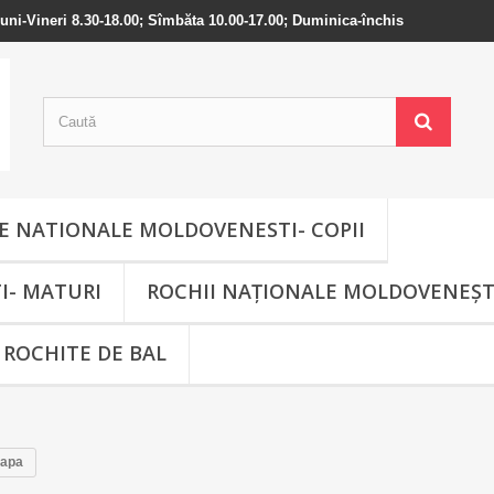
 Luni-Vineri 8.30-18.00; Sîmbăta 10.00-17.00; Duminica-închis
 NATIONALE MOLDOVENESTI- COPII
I- MATURI
ROCHII NAȚIONALE MOLDOVENEȘT
ROCHITE DE BAL
apa