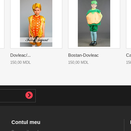
Dovleac/...
Bostan-Dovleac
Ca
150,00 MDL
150,00 MDL
15
Contul meu