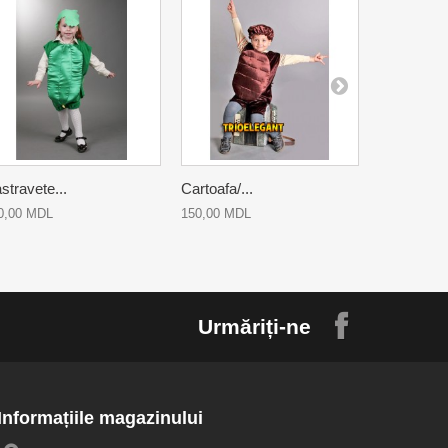
stravete...
Cartoafa/...
Morcov
0,00 MDL
150,00 MDL
150,00 MD
Urmăriți-ne
Informațiile magazinului