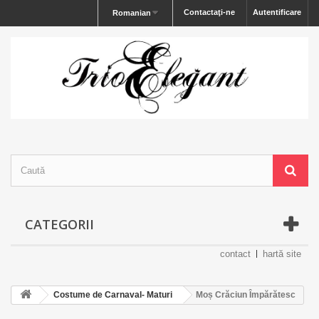
Contactaţi-ne
Autentificare
Romanian
CATEGORII
contact
hartă site
Costume de Carnaval- Maturi
Moș Crăciun Împărătesc