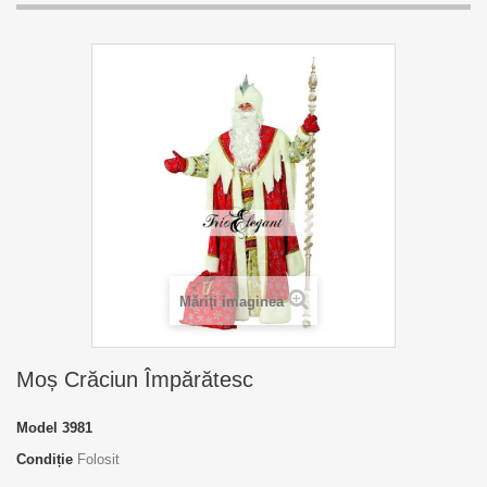
Măriţi imaginea
Moș Crăciun Împărătesc
Model
3981
Condiție
Folosit